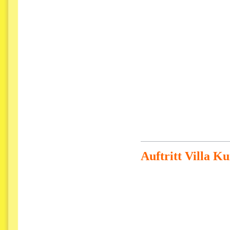
Auftritt Villa K