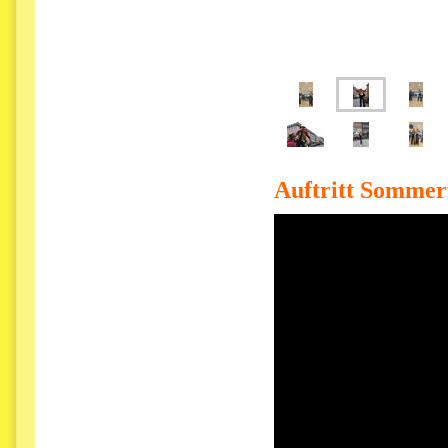
Auftritt Sommer